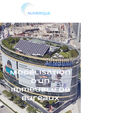
Retour
Modélisation
d'un
immeuble de
bureaux